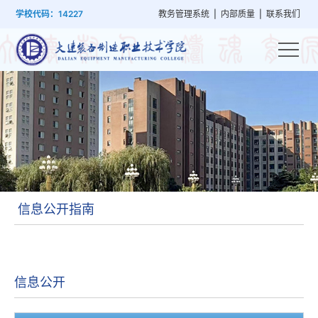
首
学
党
教
系
学
招
技
学校代码：14227
教务管理系统
|
内部质量
|
联系我们
页
院
群
学
部
生
生
能
概
建
管
设
工
就
培
况
设
理
置
作
业
训
信息公开指南
信息公开