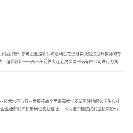
程系组织教师参与企业挂职锻炼活动旨在通过实践锻炼提升教师的专
械工程系教师——高言午前往大连老虎金属制品有限公司进行为期15
专业技术水平与行业发展接轨全面提高教学质量更好地服务学生和社
位实践经验。 本次挂职锻炼的锻压机床股份有