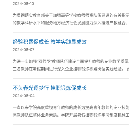
2024-08-10
为贯彻落实教育部关于加强高等学校教师师资队伍建设的有关指示
的教学科研水平和服务地方经济社会发展能力深入推进产教融合、
10-30天不等的暑期挂职锻炼。 机械工程系...
经验积累促成长 教学实践显成效
2024-08-07
为进一步加强“双师型”教师队伍建设全面提升教师的专业教学质
三名教师在暑假期间进行深入企业挂职锻炼积累岗位实践经验。 此次挂职锻炼的企业为大连欧锐德金属科技有限公司在实践过程中机
械工程系教师进一步了解了企业组织结构、...
不负春光逐梦行 挂职锻炼促成长
2024-08-04
一直以来学院高度重视青年教师的成长为提高青年教师的专业技能
高教师队伍整体业务素质。学院开展暑假挂职锻炼学习制度机械工
系教师——付鸿儒于江苏省徐州市的徐州念渠工...