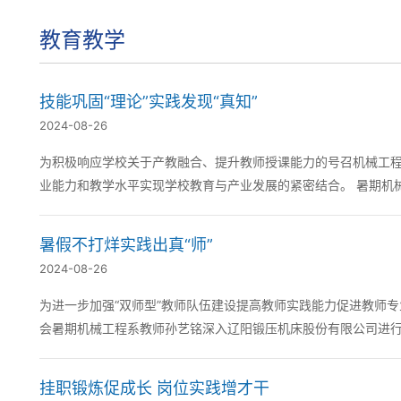
教育教学
技能巩固“理论”实践发现“真知”
2024-08-26
为积极响应学校关于产教融合、提升教师授课能力的号召机械工
业能力和教学水平实现学校教育与产业发展的紧密结合。 暑期机
天的挂职锻炼。在企业中他深入了解了企业的发...
暑假不打烊实践出真“师”
2024-08-26
为进一步加强“双师型”教师队伍建设提高教师实践能力促进教师
会暑期机械工程系教师孙艺铭深入辽阳锻压机床股份有限公司进行企业挂职锻炼积累岗
限公司始建于1936年是一个集产品研发...
挂职锻炼促成长 岗位实践增才干