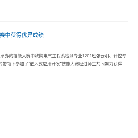
大赛中获得优异成绩
会承办的技能大赛中我院电气工程系检测专业1201班张云明、计控专
师的带领下参加了“嵌入式应用开发”技能大赛经过师生共同努力获得省