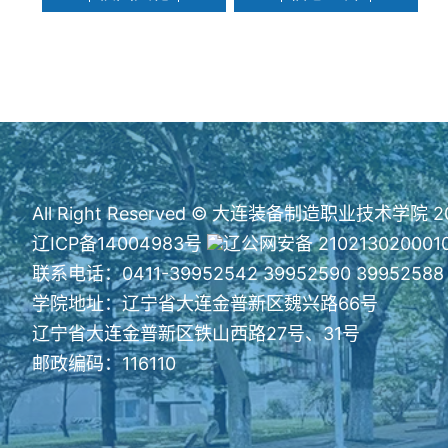
All Right Reserved © 大连装备制造职业技术学院 2
辽ICP备14004983号
辽公网安备 210213020001
联系电话：0411-39952542 39952590 39952588
学院地址：辽宁省大连金普新区魏兴路66号
辽宁省大连金普新区铁山西路27号、31号
邮政编码：116110