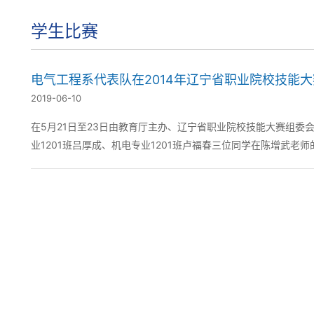
学生比赛
电气工程系代表队在2014年辽宁省职业院校技能
2019-06-10
在5月21日至23日由教育厅主办、辽宁省职业院校技能大赛组委
业1201班吕厚成、机电专业1201班卢福春三位同学在陈增武老
（高职组）二等奖6月24日他们...