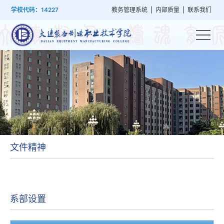
首
学
党
教
系
学
招
技
学校代码：14227
教务管理系统
|
内部质量
|
联系我们
页
院
群
学
部
生
生
能
概
建
管
设
工
就
培
况
设
理
置
作
业
训
文件精神
系部设置