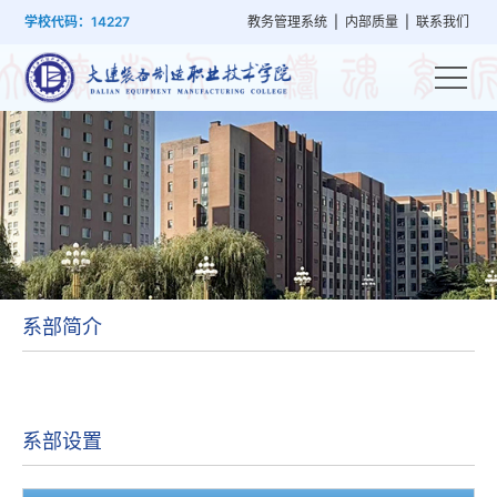
首
学
党
教
系
学
招
技
学校代码：14227
教务管理系统
|
内部质量
|
联系我们
页
院
群
学
部
生
生
能
概
建
管
设
工
就
培
况
设
理
置
作
业
训
系部简介
系部设置