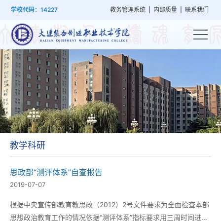
首
学
党
教
系
学
招
技
学校代码：14227
教务管理系统
|
内部质量
|
联系我们
页
院
群
学
部
生
生
能
概
建
管
设
工
就
培
况
设
理
置
作
业
训
教学科研
思政部“测评体系”自查报告
2019-07-07
根据中央宣传部教育教思政（2012）2号文件要求为全面检查本部
思想政治教育工作的情况依据“测评体系”指标要求用三周时间进行