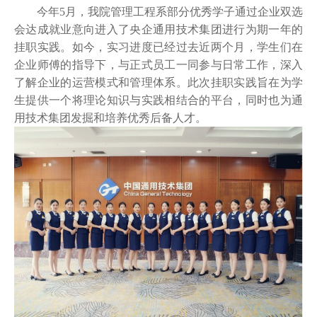
今年
5
月，我
院管理工程系部分优秀学子通过企业双选
会达成就业意向
进入了央企通用技术集团进行为期一年的
挂职实践。如今，实习进度已经过去近
两
个月，学生们在
企业师傅的指导下，与正式员工一同参与日常工作，深入
了解企业的运营模式和管理体系。此次挂职实践旨在为学
生提供一个将理论知识与实践相结合的平台，同时也为通
用技术集团发掘和培养优秀后备人才。