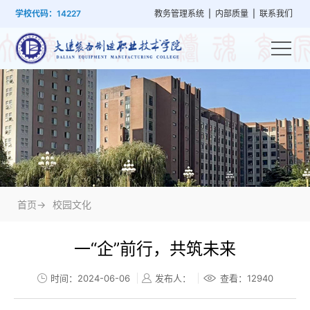
首
学
党
教
系
学
招
技
学校代码：14227
教务管理系统
|
内部质量
|
联系我们
页
院
群
学
部
生
生
能
概
建
管
设
工
就
培
况
设
理
置
作
业
训
首页->
校园文化
一“企”前行，共筑未来
时间：2024-06-06
发布人：
查看：
12940